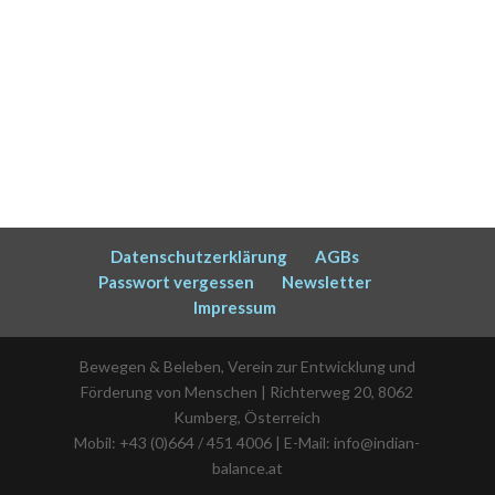
Datenschutzerklärung
AGBs
Passwort vergessen
Newsletter
Impressum
Bewegen & Beleben, Verein zur Entwicklung und
Förderung von Menschen | Richterweg 20, 8062
Kumberg, Österreich
Mobil: +43 (0)664 / 451 4006 | E-Mail: info@indian-
balance.at